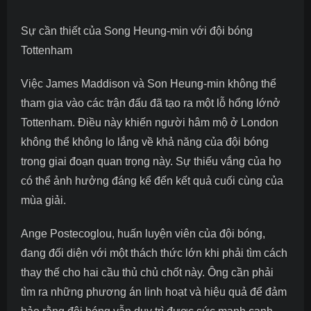
Sự cần thiết của Song Heung-min với đội bóng
Tottenham
Việc James Maddison và Son Heung-min không thể
tham gia vào các trận đấu đã tạo ra một lỗ hổng lớnở
Tottenham. Điều này khiến người hâm mộ ở London
không thể không lo lắng về khả năng của đội bóng
trong giai đoạn quan trọng này. Sự thiếu vắng của họ
có thể ảnh hưởng đáng kể đến kết quả cuối cùng của
mùa giải.
Ange Postecoglou, huấn luyện viên của đội bóng,
đang đối diện với một thách thức lớn khi phải tìm cách
thay thế cho hai cầu thủ chủ chốt này. Ông cần phải
tìm ra những phương án linh hoạt và hiệu quả để đảm