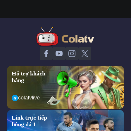
Hỗ trợ khách
hàng
colatvlive
Link trực tiếp
bóng đá 1