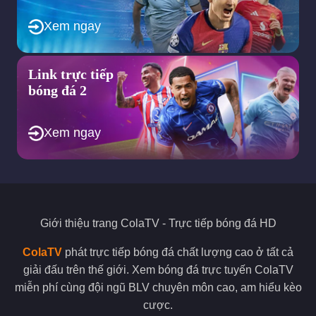
Xem ngay
Link trực tiếp
bóng đá 2
Xem ngay
Giới thiệu trang
ColaTV
- Trực tiếp bóng đá HD
ColaTV
phát trực tiếp bóng đá chất lượng cao ở tất cả
giải đấu trên thế giới. Xem bóng đá trực tuyến ColaTV
miễn phí cùng đội ngũ BLV chuyên môn cao, am hiểu kèo
cược.