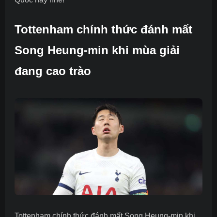
Tottenham chính thức đánh mất
Song Heung-min khi mùa giải
đang cao trào
Tottenham chính thức đánh mất Song Heung-min khi