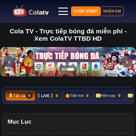
CƯỢC VSBET
NHẬN KM
Cola TV - Trực tiếp bóng đá miễn phí -
Trang chủ
Xem ColaTV TTBD HD
Lịch thi đấu
Bảng xếp hạng
Kết quả
‹
›
Nhận định
Tin tức
Tất cả
Trận hot
Hôm nay
N
0
0
0
0
Mục Lục