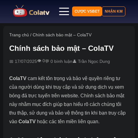
CƯỢC VSBET
NHẬN KM
Trang chủ
Trang chủ
/
Chính sách bảo mật – ColaTV
Lịch thi đấu
Chính sách bảo mật – ColaTV
Bảng xếp hạng
Kết quả
👁️ 0
📅 17/07/2025
💬 0 bình luận
👤 Trần Ngọc Dung
Nhận định
Tin tức
ColaTV
cam kết tôn trọng và bảo vệ quyền riêng tư
của người dùng khi truy cập và sử dụng dịch vụ xem
bóng đá trực tuyến trên website. Chính sách bảo mật
này nhằm mục đích giúp bạn hiểu rõ cách chúng tôi
thu thập, sử dụng và bảo vệ thông tin khi bạn truy cập
vào
ColaTV
hoặc các tên miền liên quan.