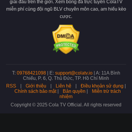
giải đấu trên thế giới. Xem bóng đá trực tuyến ColaTV
miễn phí cùng đội ngũ BLV chuyên môn cao, am hiểu kèo
cược.
T:
09768421098
|
E:
support@colatv.io
|
A: 11A Bình
Chiểu, P. 6, Q. Thủ Đức, TP. Hồ Chí Minh
RSS
|
Giới thiệu
|
Liên hệ
|
Điều khoản sử dụng
|
Chính sách bảo mật
|
Bản quyền
|
Miễn trừ trách
nhiệm
Copyright © 2025 Cola TV Official. All rights reserved