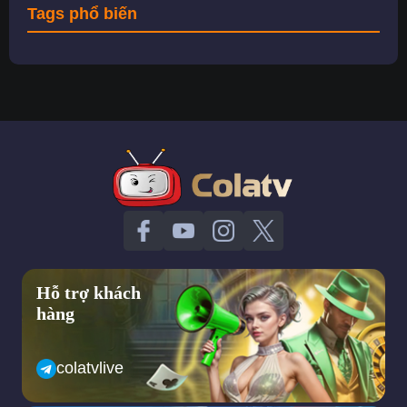
Tags phổ biến
Hỗ trợ khách
hàng
colatvlive