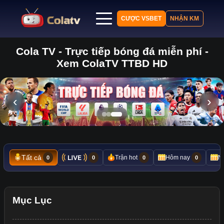
CƯỢC VSBET
NHẬN KM
Cola TV - Trực tiếp bóng đá miễn phí -
Trang chủ
Xem ColaTV TTBD HD
Lịch thi đấu
Bảng xếp hạng
Kết quả
‹
›
Nhận định
Tin tức
Tất cả
Trận hot
Hôm nay
N
0
0
0
0
Mục Lục